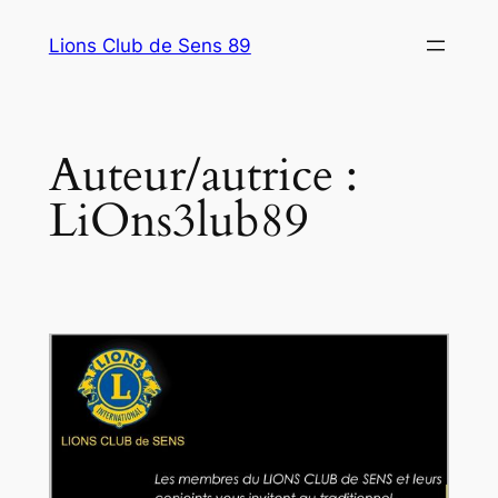
Aller
Lions Club de Sens 89
au
contenu
Auteur/autrice :
LiOns3lub89