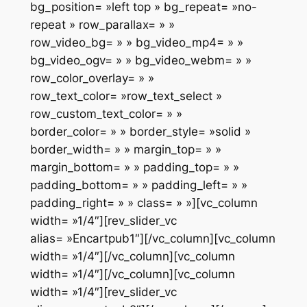
bg_position= »left top » bg_repeat= »no-
repeat » row_parallax= » »
row_video_bg= » » bg_video_mp4= » »
bg_video_ogv= » » bg_video_webm= » »
row_color_overlay= » »
row_text_color= »row_text_select »
row_custom_text_color= » »
border_color= » » border_style= »solid »
border_width= » » margin_top= » »
margin_bottom= » » padding_top= » »
padding_bottom= » » padding_left= » »
padding_right= » » class= » »][vc_column
width= »1/4″][rev_slider_vc
alias= »Encartpub1″][/vc_column][vc_column
width= »1/4″][/vc_column][vc_column
width= »1/4″][/vc_column][vc_column
width= »1/4″][rev_slider_vc