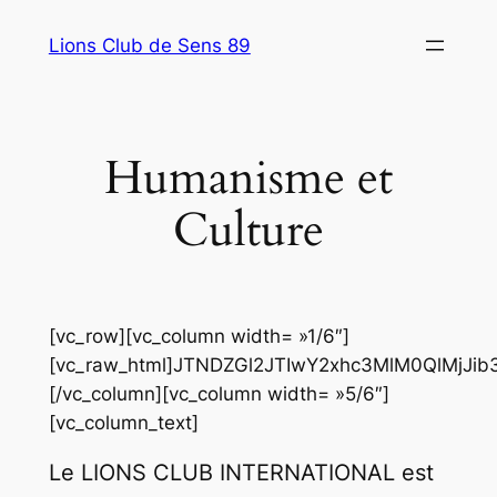
Aller
Lions Club de Sens 89
au
contenu
Humanisme et
Culture
[vc_row][vc_column width= »1/6″]
[vc_raw_html]JTNDZGl2JTIwY2xhc3MlM0QlMj
[/vc_column][vc_column width= »5/6″]
[vc_column_text]
Le LIONS CLUB INTERNATIONAL est